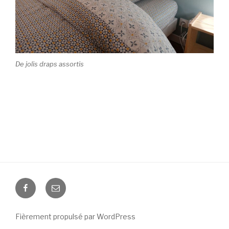
De jolis draps assortis
Suivez-
Email
nous
sur
Fièrement propulsé par WordPress
Facebook