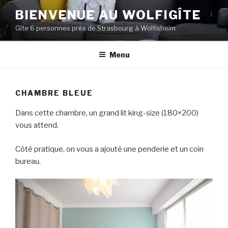
Aller
BIENVENUE AU WOLFIGÎTE
au
Gîte 6 personnes près de Strasbourg à Wolfisheim
contenu
principal
Menu
CHAMBRE BLEUE
Dans cette chambre, un grand lit king-size (180×200)
vous attend.
Côté pratique, on vous a ajouté une penderie et un coin
bureau.