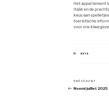
Het appartement is
Italië en de prach
keus aan spelletje
toeristische infor
voor ons klaargeze
CATÉGORIES
AVIS
Navigation
PRÉCÉDENT
Article
de
précédent
Noemi juillet 2025
l’article