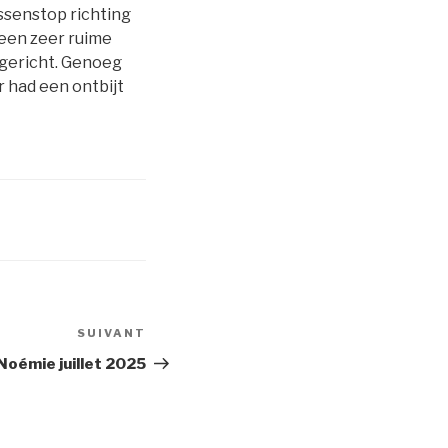
ssenstop richting
 een zeer ruime
ngericht. Genoeg
r had een ontbijt
SUIVANT
Article
suivant
Noémie juillet 2025