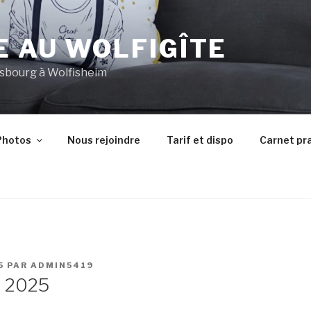
 AU WOLFIGÎTE
asbourg à Wolfisheim
Photos
Nous rejoindre
Tarif et dispo
Carnet pr
5
PAR
ADMIN5419
et 2025